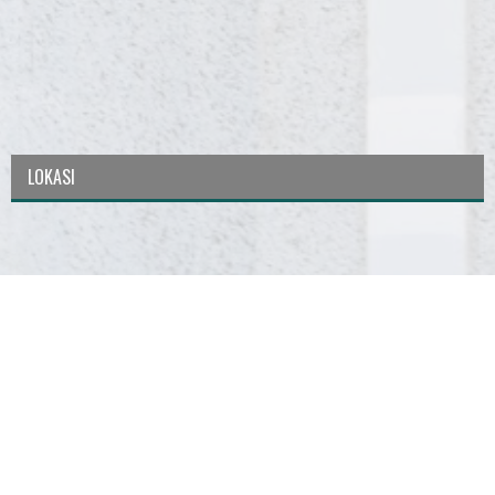
LOKASI
Copyright ©
2026
HMTK FT UNS
| Powered by
Blogger