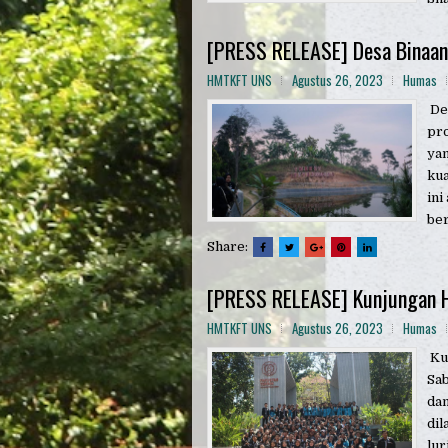
[PRESS RELEASE] Desa Binaa
HMTKFT UNS
Agustus 26, 2023
Humas
De
pr
ya
kua
ini
ber
Share:
[PRESS RELEASE] Kunjungan
HMTKFT UNS
Agustus 26, 2023
Humas
Ku
Sa
dan
dil
lur