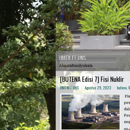
HMTK FT UNS
AksataSandyakala
[BUTENA Edisi 7] Fisi Nuklir
HMTKFT UNS
Agustus 29, 2023
butena
,
Fis
per
dal
Per
neg
Sh