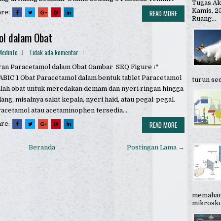
Tugas Ak
Kamis, 25
are:
READ MORE
Ruang...
ol dalam Obat
Medinfo
Tidak ada komentar
an Paracetamol dalam Obat Gambar SEQ Figure \*
BIC 1 Obat Paracetamol dalam bentuk tablet Paracetamol
turun sec
lah obat untuk meredakan demam dan nyeri ringan hingga
ang, misalnya sakit kepala, nyeri haid, atau pegal-pegal.
acetamol atau acetaminophen tersedia...
are:
READ MORE
Beranda
Postingan Lama →
memahami
mikroskop