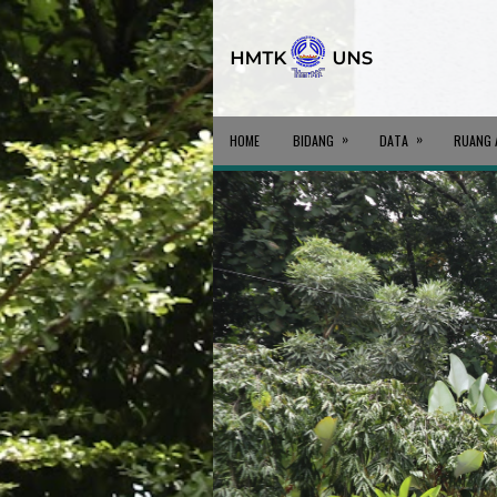
»
»
HOME
BIDANG
DATA
RUANG 