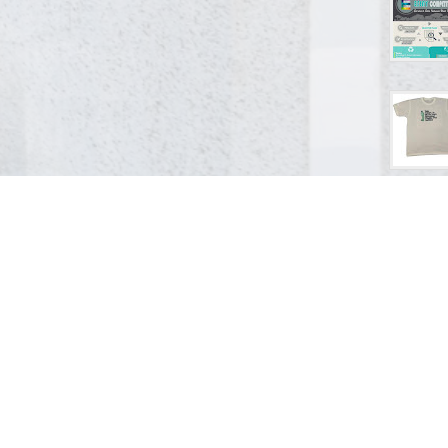
berkemban
BUTENA
Mata U
(18/08/2
mengadak
Uang Rup
LOKASI