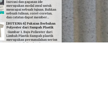
Inovasi dan gagasan ide
merupakan modal awal untuk
mencapai sebuah tujuan. Bahkan
sebuah tulisan, coret-coretan,
dan catatan dapat member...
[BUTENA 6] Pakaian Berbahan
Polyester dari Sampah Plastik
Gambar 1. Baju Poliester dari
Limbah Plastik Sampah plastik
merupakan permasalahan serius
yang terjadi di seluruh negara
g saat i...
 EDISI 11 : Mata Uang Rupiah Baru
ang Rupiah Baru Pada hari kamis
022), Pemerintah dan Bank Indonesia
an acara peresmian tujuh pecahan
iah Ker...