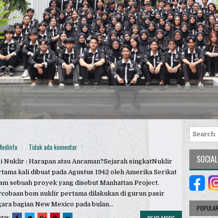
Medinfo
Tidak ada komentar
SOCIAL
i Nuklir : Harapan atau Ancaman?Sejarah singkatNuklir
tama kali dibuat pada Agustus 1942 oleh Amerika Serikat
am sebuah proyek yang disebut Manhattan Project.
cobaan bom nuklir pertama dilakukan di gurun pasir
ara bagian New Mexico pada bulan...
POPULA
are: