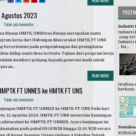
READ MORE
POSTI
n Agustus 2023
Tidak ada komentar
Industri 
Industri
sa Binaan HMTK UNSDesa Binaan merupakan suatu
yang terl
ogram kerja dari Hubungan Masyarakat HMTK FT UNS
Industri
, far...
ng berorientasi pada pengembangan dan peningkatan
litas hidup suatu desa tertentu. Tujuan dari program kerja
 adalah memberi peluang kepada generasi muda untuk
peran...
READ MORE
Grafena 
 HMPTK FT UNNES ke HMTK FT UNS
berbent..
Tidak ada komentar
njungan HMPTK FT UNNES ke HMTK FT UNS Pada hari
btu, 12 Agustus 2023, HMTK FT UNS menerima kunjungan
 silaturahmi ke HMPTK FT UNNES. Acara kunjungan ini
Sosialis
aksanakan pada pukul 09.00WIB hingga 12.35 WIB secara
SOSIALIS
ing di Ruang Seminar Utama Gedung 3 Fakultas Teknik...