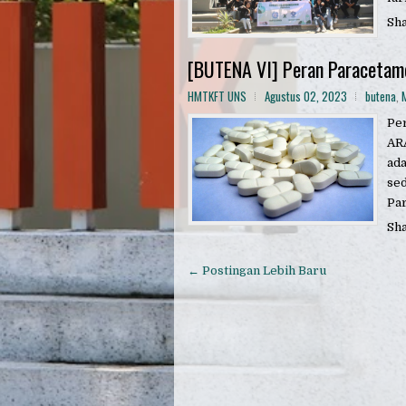
Sh
[BUTENA VI] Peran Paracetam
HMTKFT UNS
Agustus 02, 2023
butena
,
Per
ARA
ada
sed
Par
Sh
← Postingan Lebih Baru