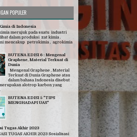
NGAN POPULER
Kimia di Indonesia
 kimia merujuk pada suatu industri
ibat dalam produksi zat kimia .
 ini mencakup petrokimia , agrokimia
BUTENA EDISI 6 : Mengenal
Graphene, Material Terkuat di
Dunia
Mengenal Graphene , Material
Terkuat di Dunia Graphene atau
dalam bahasa Indonesia disebut
merupakan alotrop karbon yang
.
BUTENA EDISI 5 "TIPS
MENGHADAPI UAS"
asi Tugas Akhir 2023
ASI TUGAS AKHIR 2023 Sosialisasi