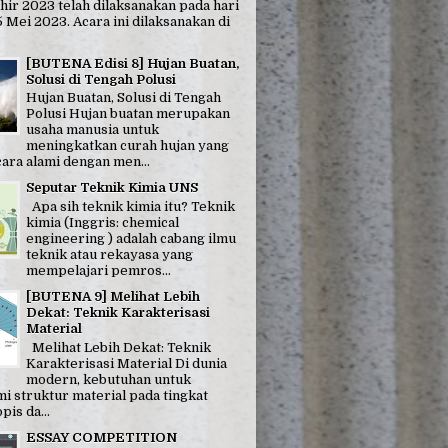
hir 2023 telah dilaksanakan pada hari
 Mei 2023. Acara ini dilaksanakan di
[BUTENA Edisi 8] Hujan Buatan,
Solusi di Tengah Polusi
Hujan Buatan, Solusi di Tengah
Polusi Hujan buatan merupakan
usaha manusia untuk
meningkatkan curah hujan yang
ara alami dengan men...
Seputar Teknik Kimia UNS
Apa sih teknik kimia itu? Teknik
kimia (Inggris: chemical
engineering ) adalah cabang ilmu
teknik atau rekayasa yang
mempelajari pemros...
[BUTENA 9] Melihat Lebih
Dekat: Teknik Karakterisasi
Material
Melihat Lebih Dekat: Teknik
Karakterisasi Material Di dunia
modern, kebutuhan untuk
 struktur material pada tingkat
is da...
ESSAY COMPETITION