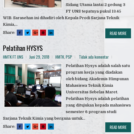
Sidang Utama lantai 2 gedung 3
FT UNS tepatnya pukul 13.45
WIB. Sarasehan ini dihadiri oleh Kepala Prodi Sarjana Teknik
Kimia,...
Share:
READ MORE
Pelatihan HYSYS
HMTK FT UNS
Juni 29, 2018
HMTK
,
PSP
Tidak ada komentar
Pelatihan Hysys adalah salah satu
program kerja yang diadakan
oleh bidang Akademis Himpunan
Mahasiswa Teknik Kimia
Universitas Sebelas Maret.
Pelatihan Hysys adalah pelatihan
yang ditujukan kepada mahasiswa
semester 6 program studi
Sarjana Teknik Kimia yang berguna untuk...
Share:
READ MORE