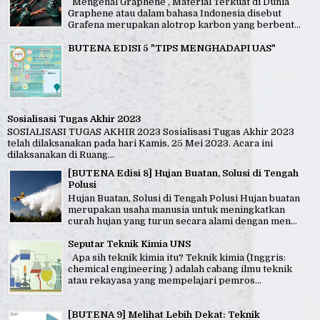
Mengenal Graphene , Material Terkuat di Dunia
Graphene atau dalam bahasa Indonesia disebut
Grafena merupakan alotrop karbon yang berbent...
BUTENA EDISI 5 "TIPS MENGHADAPI UAS"
Sosialisasi Tugas Akhir 2023
SOSIALISASI TUGAS AKHIR 2023 Sosialisasi Tugas Akhir 2023
telah dilaksanakan pada hari Kamis, 25 Mei 2023. Acara ini
dilaksanakan di Ruang...
[BUTENA Edisi 8] Hujan Buatan, Solusi di Tengah
Polusi
Hujan Buatan, Solusi di Tengah Polusi Hujan buatan
merupakan usaha manusia untuk meningkatkan
curah hujan yang turun secara alami dengan men...
Seputar Teknik Kimia UNS
Apa sih teknik kimia itu? Teknik kimia (Inggris:
chemical engineering ) adalah cabang ilmu teknik
atau rekayasa yang mempelajari pemros...
[BUTENA 9] Melihat Lebih Dekat: Teknik