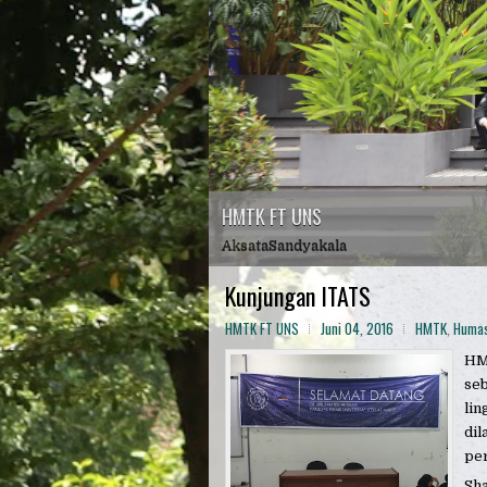
HMTK FT UNS
AksataSandyakala
Kunjungan ITATS
HMTK FT UNS
Juni 04, 2016
HMTK
,
Huma
HMT
seb
li
dil
per
Sh