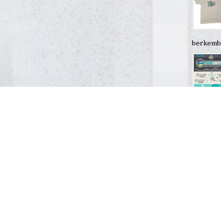
berkemban
BUTENA
Mata U
(18/08/2
mengadak
Uang Rup
LOKASI