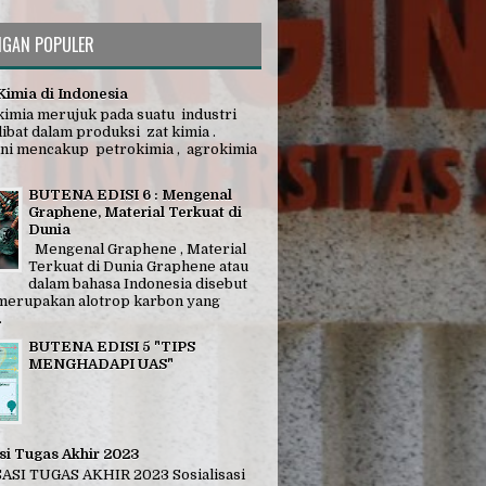
NGAN POPULER
Kimia di Indonesia
 kimia merujuk pada suatu industri
ibat dalam produksi zat kimia .
 ini mencakup petrokimia , agrokimia
BUTENA EDISI 6 : Mengenal
Graphene, Material Terkuat di
Dunia
Mengenal Graphene , Material
Terkuat di Dunia Graphene atau
dalam bahasa Indonesia disebut
merupakan alotrop karbon yang
.
BUTENA EDISI 5 "TIPS
MENGHADAPI UAS"
asi Tugas Akhir 2023
ASI TUGAS AKHIR 2023 Sosialisasi