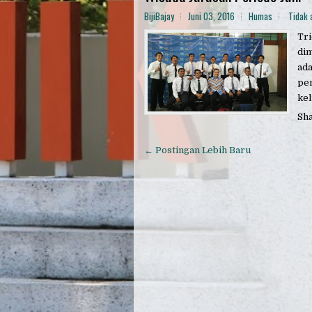
BijiBajay
Juni 03, 2016
Humas
Tidak 
Tri
dim
ada
pen
kel
Sh
← Postingan Lebih Baru