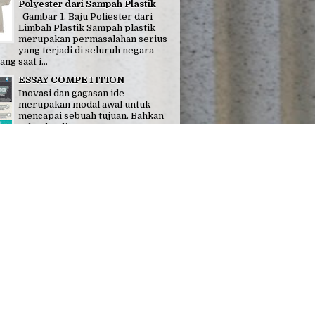
Polyester dari Sampah Plastik
Gambar 1. Baju Poliester dari
Limbah Plastik Sampah plastik
merupakan permasalahan serius
yang terjadi di seluruh negara
g saat i...
ESSAY COMPETITION
Inovasi dan gagasan ide
merupakan modal awal untuk
mencapai sebuah tujuan. Bahkan
sebuah tulisan, coret-coretan,
dan catatan dapat member...
 EDISI 11 : Mata Uang Rupiah Baru
ang Rupiah Baru Pada hari kamis
022), Pemerintah dan Bank Indonesia
an acara peresmian tujuh pecahan
iah Ker...