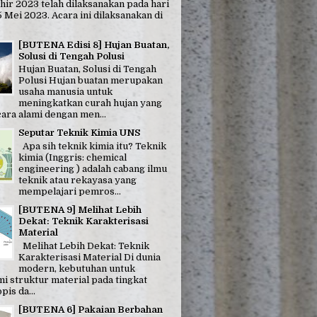
hir 2023 telah dilaksanakan pada hari
 Mei 2023. Acara ini dilaksanakan di
[BUTENA Edisi 8] Hujan Buatan,
Solusi di Tengah Polusi
Hujan Buatan, Solusi di Tengah
Polusi Hujan buatan merupakan
usaha manusia untuk
meningkatkan curah hujan yang
ara alami dengan men...
Seputar Teknik Kimia UNS
Apa sih teknik kimia itu? Teknik
kimia (Inggris: chemical
engineering ) adalah cabang ilmu
teknik atau rekayasa yang
mempelajari pemros...
[BUTENA 9] Melihat Lebih
Dekat: Teknik Karakterisasi
Material
Melihat Lebih Dekat: Teknik
Karakterisasi Material Di dunia
modern, kebutuhan untuk
 struktur material pada tingkat
is da...
[BUTENA 6] Pakaian Berbahan