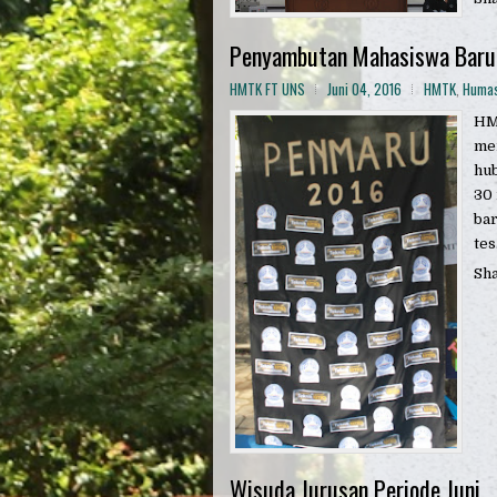
Penyambutan Mahasiswa Baru
HMTK FT UNS
Juni 04, 2016
HMTK
,
Huma
HM
me
hub
30 
bar
tes.
Sh
Wisuda Jurusan Periode Juni