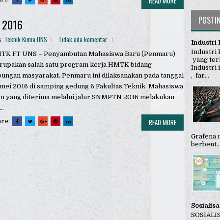
READ MORE
POSTI
 2016
s
,
Teknik Kimia UNS
Tidak ada komentar
Industri 
Industri
TK FT UNS – Penyambutan Mahasiswa Baru (Penmaru)
yang terl
rupakan salah satu program kerja HMTK bidang
Industri
, far...
ungan masyarakat. Penmaru ini dilaksanakan pada tanggal
mei 2016 di samping gedung 6 Fakultas Teknik. Mahasiswa
u yang diterima melalui jalur SNMPTN 2016 melakukan
..
are:
READ MORE
Grafena 
berbent..
Sosialis
SOSIALIS