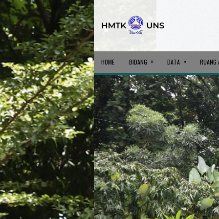
»
»
HOME
BIDANG
DATA
RUANG 