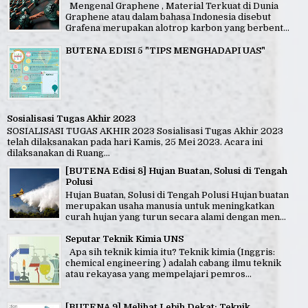
Mengenal Graphene , Material Terkuat di Dunia
Graphene atau dalam bahasa Indonesia disebut
Grafena merupakan alotrop karbon yang berbent...
BUTENA EDISI 5 "TIPS MENGHADAPI UAS"
Sosialisasi Tugas Akhir 2023
SOSIALISASI TUGAS AKHIR 2023 Sosialisasi Tugas Akhir 2023
telah dilaksanakan pada hari Kamis, 25 Mei 2023. Acara ini
dilaksanakan di Ruang...
[BUTENA Edisi 8] Hujan Buatan, Solusi di Tengah
Polusi
Hujan Buatan, Solusi di Tengah Polusi Hujan buatan
merupakan usaha manusia untuk meningkatkan
curah hujan yang turun secara alami dengan men...
Seputar Teknik Kimia UNS
Apa sih teknik kimia itu? Teknik kimia (Inggris:
chemical engineering ) adalah cabang ilmu teknik
atau rekayasa yang mempelajari pemros...
[BUTENA 9] Melihat Lebih Dekat: Teknik