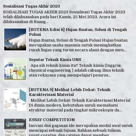
Sosialisasi Tugas Akhir 2023
SOSIALISASI TUGAS AKHIR 2023 Sosialisasi Tugas Akhir 2023
telah dilaksanakan pada hari Kamis, 25 Mei 2023. Acara ini
dilaksanakan di Ruang...
[BUTENA Edisi 8] Hujan Buatan, Solusi di Tengah
Polusi
Hujan Buatan, Solusi di Tengah Polusi Hujan buatan
merupakan usaha manusia untuk meningkatkan
curah hujan yang turun secara alami dengan men...
Seputar Teknik Kimia UNS
Apa sih teknik kimia itu? Teknik kimia (Inggris:
chemical engineering ) adalah cabang ilmu teknik
atau rekayasa yang mempelajari pemros...
[BUTENA 9] Melihat Lebih Dekat: Teknik
Karakterisasi Material
Melihat Lebih Dekat: Teknik Karakterisasi Material
Di dunia modern, kebutuhan untuk memahami
struktur material pada tingkat mikroskopis da...
ESSAY COMPETITION
Inovasi dan gagasan ide merupakan modal awal untuk
mencapai sebuah tujuan. Bahkan sebuah tulisan,
coret-coretan, dan catatan dapat member...