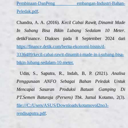
Pembinaan-DanPeng embangan-Industri-Bahan-
Peledak.pdf
.
Chandra, A. A. (2016).
Kecil Cabai Rawit, Dinamit Made
In Subang Bisa Bikin Lubang Sedalam 10 Meter
.
detikFinance. Diakses pada 8 September 2024 dari
https://finance.detik.com/berita-ekonomi-bisnis/d-
3336489/kecil-cabai-rawit-dinamit-i-made-in-i-subang-bisa-
bikin-lubang-sedalam-10-meter
.
Udin, S., Saputra, R., Indah, B, P. (2021).
Analisa
Penggunaan ANFO Sebagai Bahan Peledak Untuk
Mencapai Sasaran Produksi Batuan Gamping Di
PT.Semen Baturaja (Persero) Tbk
. Jurnal Kotamo, 2(3).
file:///C:/Users/ASUS/Downloads/kotamovol2no3-
rendisaputra.pdf
.