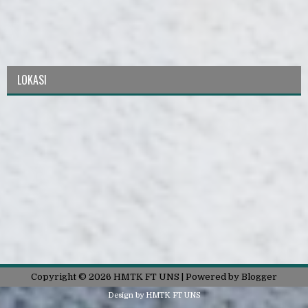
LOKASI
Copyright ©
2026
HMTK FT UNS
| Powered by
Blogger
Design by
HMTK FT UNS