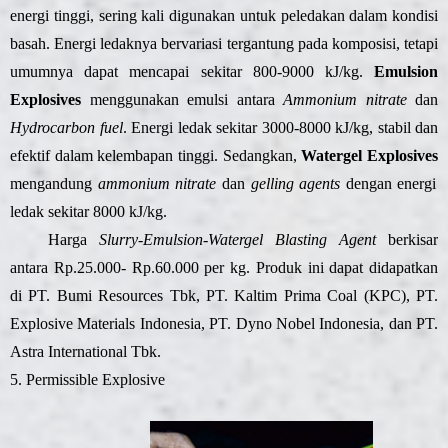
energi tinggi, sering kali digunakan untuk peledakan dalam kondisi
basah. Energi ledaknya bervariasi tergantung pada komposisi, tetapi
umumnya dapat mencapai sekitar 800-9000 kJ/kg.
Emulsion
Explosives
menggunakan emulsi antara
Ammonium nitrate
dan
Hydrocarbon fuel
. Energi ledak sekitar 3000-8000 kJ/kg, stabil dan
efektif dalam kelembapan tinggi. Sedangkan,
Watergel Explosives
mengandung
ammonium nitrate
dan
gelling agents
dengan energi
ledak sekitar 8000 kJ/kg.
Harga
Slurry-Emulsion-Watergel Blasting Agent
berkisar
antara Rp.25.000- Rp.60.000 per kg. Produk ini dapat didapatkan
di PT. Bumi Resources Tbk, PT. Kaltim Prima Coal (KPC), PT.
Explosive Materials Indonesia, PT. Dyno Nobel Indonesia, dan PT.
Astra International Tbk.
5. Permissible Explosive